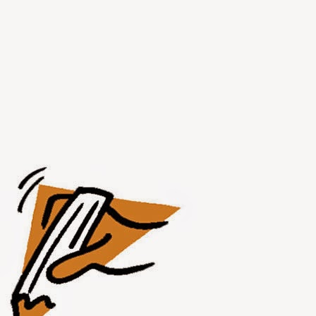
JUL
31