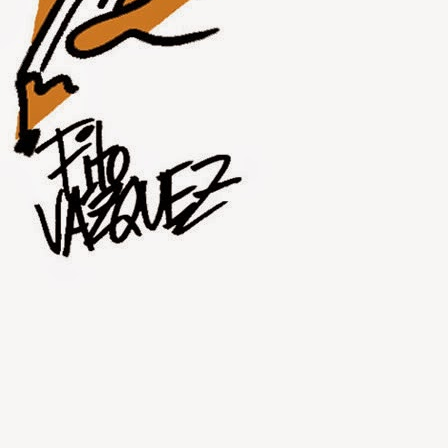
JUL
30