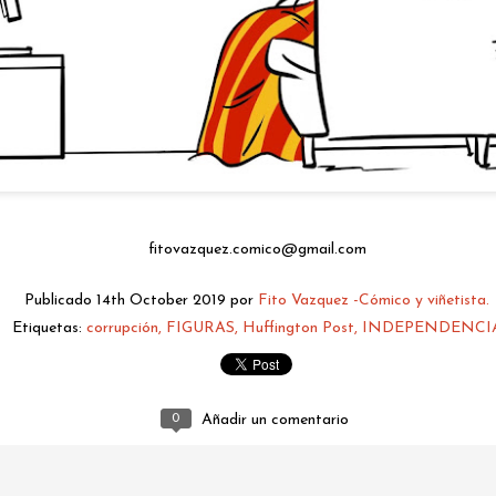
fitovazquez.comico@gmail.com
fitovazquez.comico@gmail.com
Publicado
Yesterday
por
Fito Vazquez -Cómico y viñetista.
Publicado
14th October 2019
por
Fito Vazquez -Cómico y viñetista.
Etiquetas:
corrupción
FIGURAS
Huffington Post
INDEPENDENCI
0
Añadir un comentario
0
Añadir un comentario