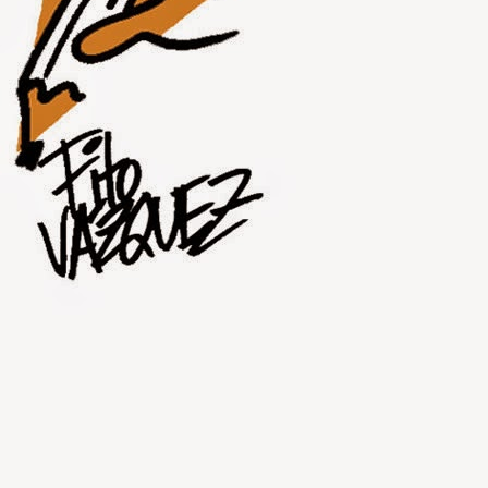
JUL
30