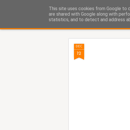
Fito Vázquez
This site uses cookies from Google to de
Viñetas, viñetas y más viñet
are shared with Google along with perfo
statistics, and to detect and address a
Classic
Home Viñetas
Quién soy
AUG
DEC
5
12