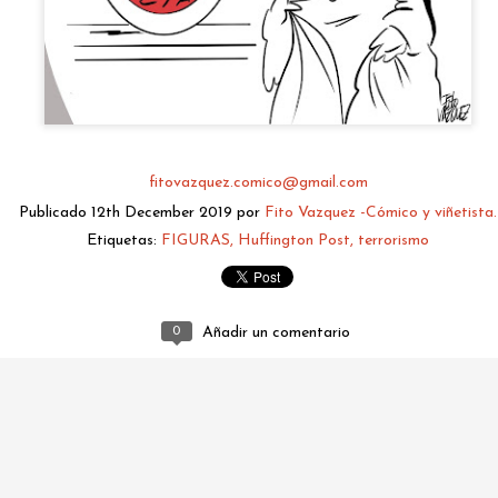
fitovazquez.comico@gmail.com
Publicado
12th December 2019
por
Fito Vazquez -Cómico y viñetista.
Etiquetas:
FIGURAS
Huffington Post
terrorismo
fitovazquez.comico@gmail.com
Publicado
3 days ago
por
Fito Vazquez -Cómico y viñetista.
0
Añadir un comentario
0
Añadir un comentario