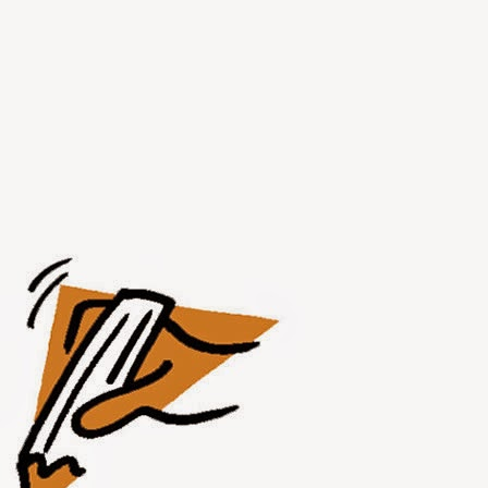
JUL
31