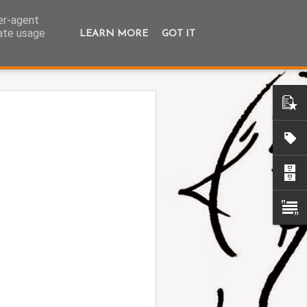
ser-agent
rate usage
LEARN MORE
GOT IT