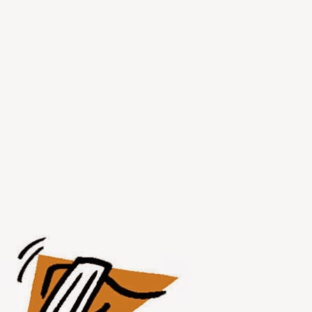
JUL
30