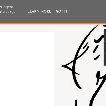
ser-agent
rate usage
LEARN MORE
GOT IT