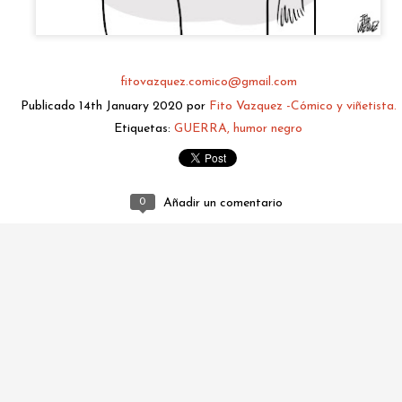
fitovazquez.comico@gmail.com
Publicado
14th January 2020
por
Fito Vazquez -Cómico y viñetista.
Etiquetas:
GUERRA
humor negro
0
Añadir un comentario
fitovazquez.comico@gmail.com
Publicado
2 days ago
por
Fito Vazquez -Cómico y viñetista.
0
Añadir un comentario