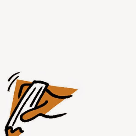
JUL
31