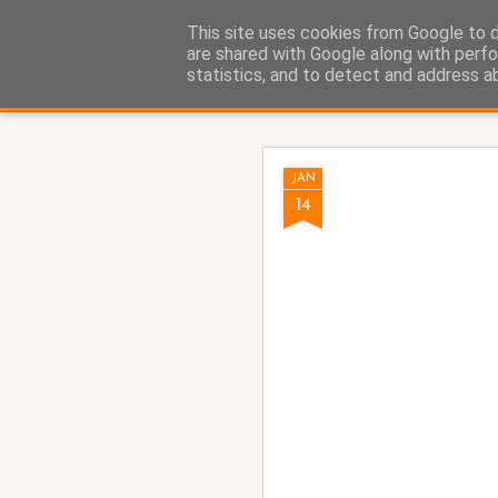
Fito Vázquez
This site uses cookies from Google to de
Viñetas, viñetas y más viñet
are shared with Google along with perfo
statistics, and to detect and address a
Classic
Home Viñetas
Quién soy
AUG
JAN
5
14