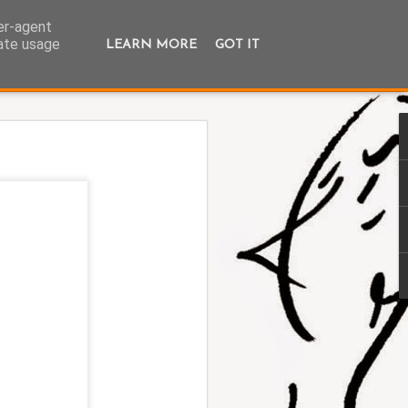
ser-agent
rate usage
LEARN MORE
GOT IT