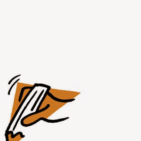
JUL
31