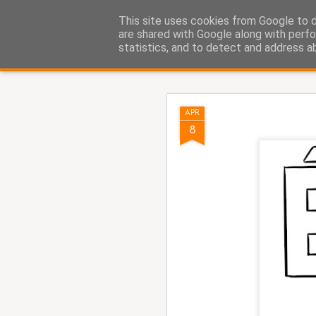
Fito Vázquez
This site uses cookies from Google to de
Viñetas, viñetas y más viñet
are shared with Google along with perfo
statistics, and to detect and address a
Classic
Home Viñetas
Quién soy
AUG
APR
5
8