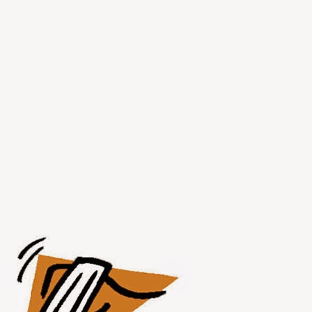
JUL
30