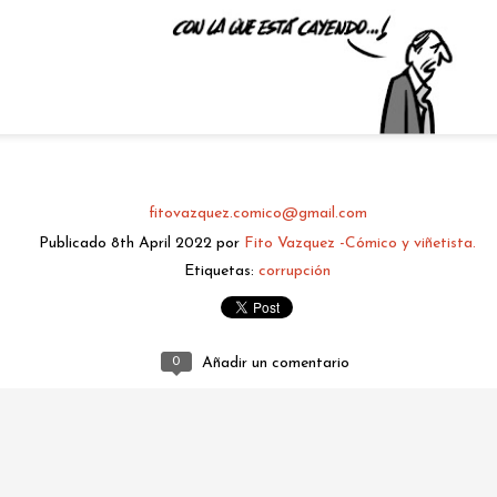
fitovazquez.comico@gmail.com
Publicado
8th April 2022
por
Fito Vazquez -Cómico y viñetista.
fitovazquez.comico@gmail.com
Etiquetas:
corrupción
Publicado
Yesterday
por
Fito Vazquez -Cómico y viñetista.
0
Añadir un comentario
0
Añadir un comentario