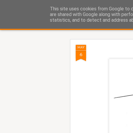
Fito Vázquez
This site uses cookies from Google to de
Viñetas, viñetas y más viñet
are shared with Google along with perfo
statistics, and to detect and address a
Classic
Home Viñetas
Quién soy
AUG
MAY
8
6