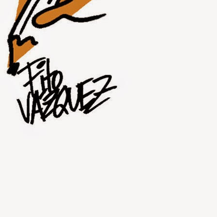
JUL
31