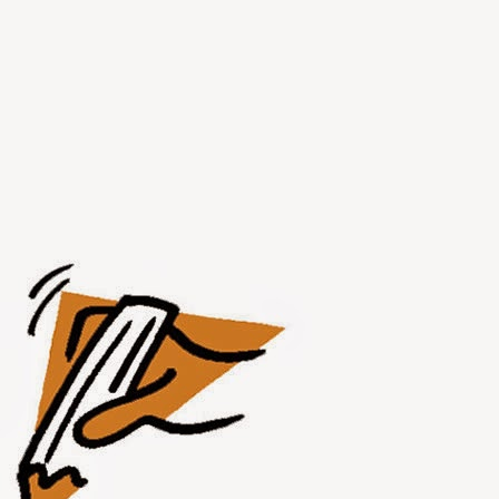
AUG
1