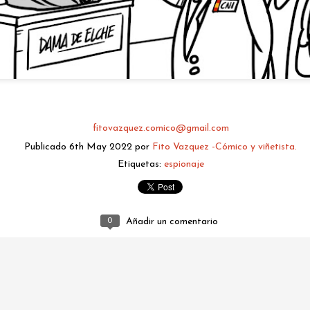
fitovazquez.comico@gmail.com
Publicado
6th May 2022
por
Fito Vazquez -Cómico y viñetista.
Etiquetas:
espionaje
fitovazquez.comico@gmail.com
0
Añadir un comentario
Publicado
3 hours ago
por
Fito Vazquez -Cómico y viñetista.
0
Añadir un comentario