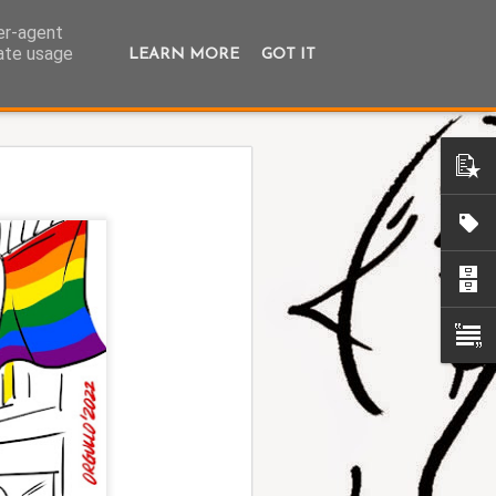
ser-agent
rate usage
LEARN MORE
GOT IT