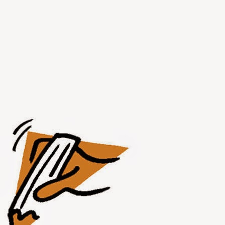
JUL
31