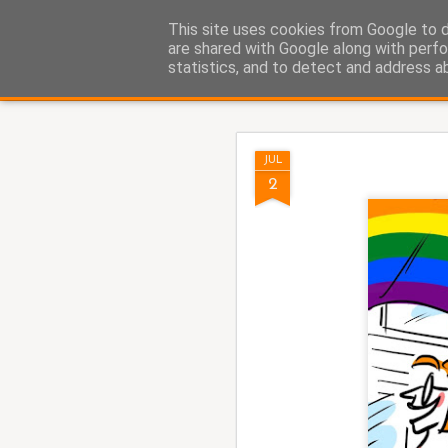
Fito Vázquez
This site uses cookies from Google to de
Viñetas, viñetas y más viñet
are shared with Google along with perfo
statistics, and to detect and address a
Classic
Home Viñetas
Quién soy
AUG
JUL
5
2