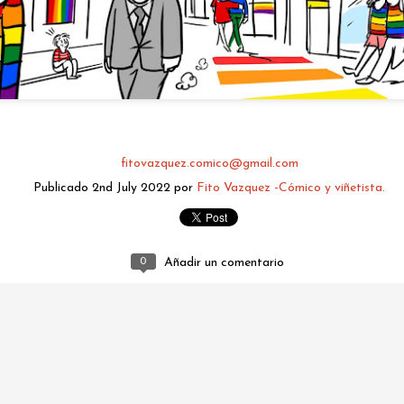
fitovazquez.comico@gmail.com
Publicado
2nd July 2022
por
Fito Vazquez -Cómico y viñetista.
fitovazquez.comico@gmail.com
Publicado
2 days ago
por
Fito Vazquez -Cómico y viñetista.
0
Añadir un comentario
0
Añadir un comentario