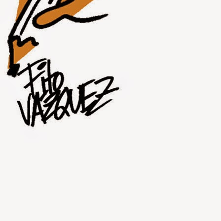
JUL
30