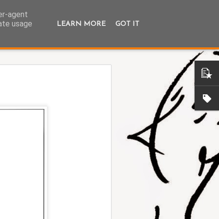
ser-agent
rate usage
LEARN MORE
GOT IT