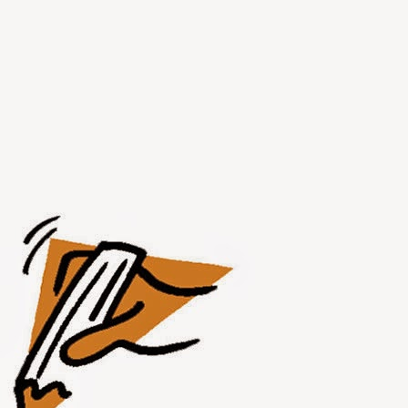
JUL
31