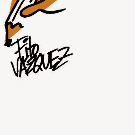
JUL
30