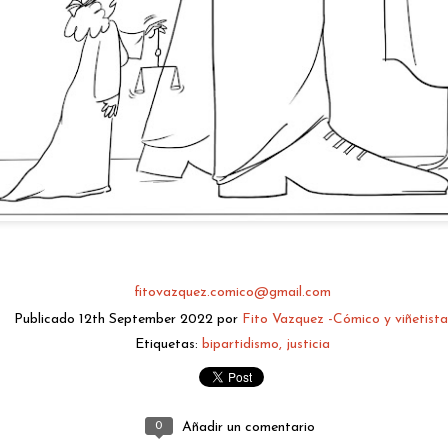
fitovazquez.comico@gmail.com
Publicado
2 days ago
por
Fito Vazquez -Cómico y viñetista.
fitovazquez.comico@gmail.com
Publicado
12th September 2022
por
Fito Vazquez -Cómico y viñetista
Etiquetas:
bipartidismo
justicia
0
Añadir un comentario
0
Añadir un comentario