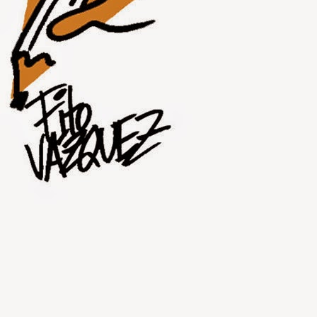
JUL
31