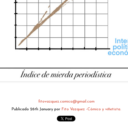
fitovazquez.comico@gmail.com
Publicado
6 hours ago
por
Fito Vazquez -Cómico y viñetista.
fitovazquez.comico@gmail.com
Publicado
26th January
por
Fito Vazquez -Cómico y viñetista.
0
Añadir un comentario