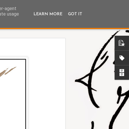
ser-agent
rate usage
LEARN MORE
GOT IT