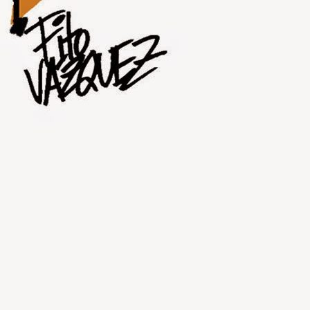
AUG
1