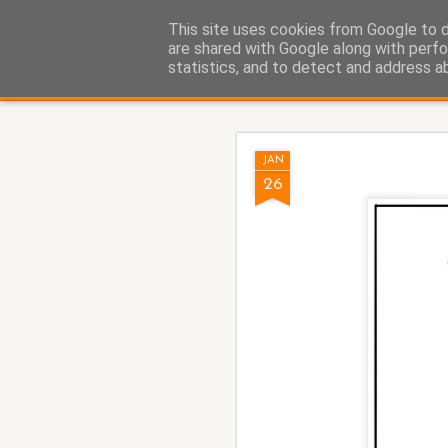
Fito Vázquez
This site uses cookies from Google to de
Viñetas, viñetas y más viñet
are shared with Google along with perfo
statistics, and to detect and address a
Classic
Home Viñetas
Quién soy
AUG
JAN
8
26