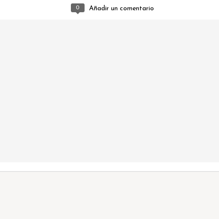
0
Añadir un comentario
La cigüeña