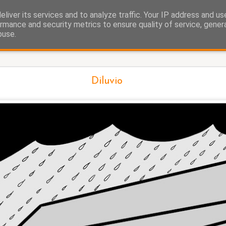
liver its services and to analyze traffic. Your IP address and u
as.
rmance and security metrics to ensure quality of service, gene
buse.
La cigüeña
Diluvio