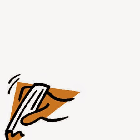
JUL
31