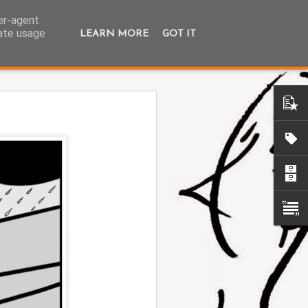
ser-agent
rate usage
LEARN MORE
GOT IT