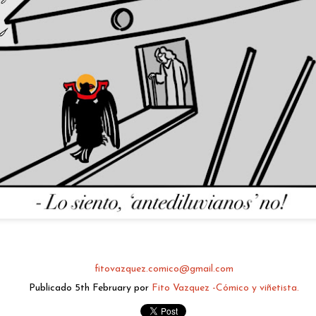
fitovazquez.comico@gmail.com
Publicado
Yesterday
por
Fito Vazquez -Cómico y viñetista.
0
Añadir un comentario
fitovazquez.comico@gmail.com
Publicado
5th February
por
Fito Vazquez -Cómico y viñetista.