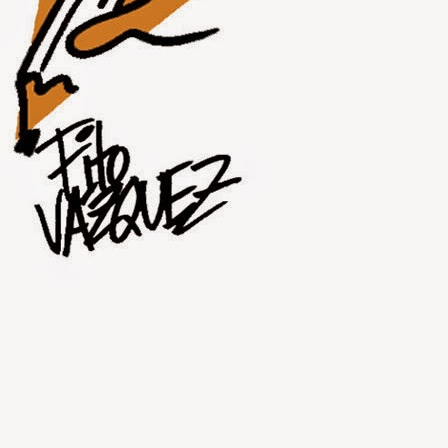
JUL
30