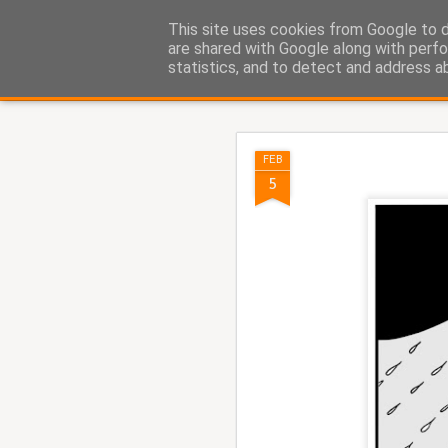
Fito Vázquez
This site uses cookies from Google to de
Viñetas, viñetas y más viñet
are shared with Google along with perfo
statistics, and to detect and address a
Classic
Home Viñetas
Quién soy
AUG
FEB
5
5