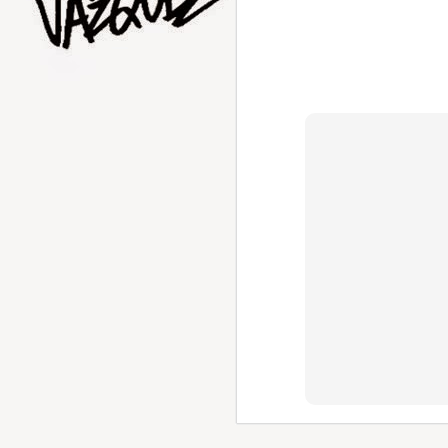
AUG
1