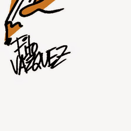
JUL
30