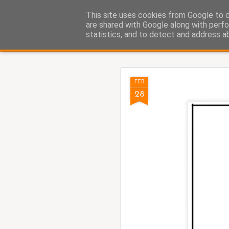
Fito Vázquez
This site uses cookies from Google to de
Viñetas, viñetas y más viñet
are shared with Google along with perfo
statistics, and to detect and address a
Classic
Home Viñetas
Quién soy
AUG
FEB
5
28