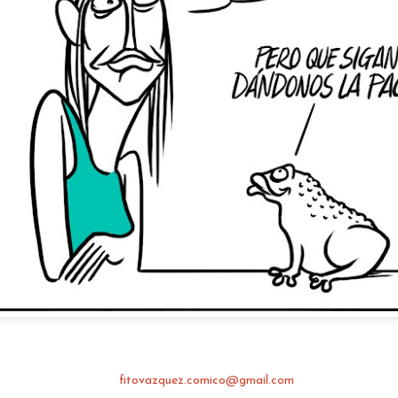
fitovazquez.comico@gmail.com
Publicado
Yesterday
por
Fito Vazquez -Cómico y viñetista.
0
Añadir un comentario
fitovazquez.comico@gmail.com