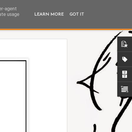
ser-agent
rate usage
LEARN MORE
GOT IT