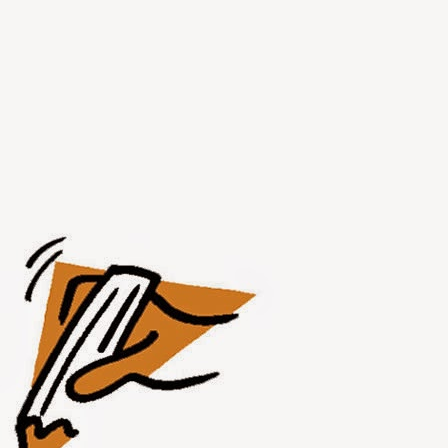
JUL
31