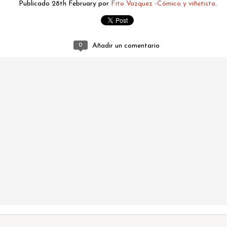
Ceuta 2026
Publicado
28th February
por
Fito Vazquez -Cómico y viñetista.
0
Añadir un comentario